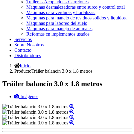
Trailers - Acoplados - Carretones
Maquinas desmalezadoras entre surco y control total
Maquinas para verduras y hortalizas.
Maquinas para manejo de residuos solidos y líquidos.
Maquinas para laboreo del suelo
Maquinas para manejo de animales
Reformas en implementos usados
Servicios
Sobre Nosotros
Contacto
Distribuidores
Inicio
ProductoTráiler balancín 3.0 x 1.8 metros
Tráiler balancín 3.0 x 1.8 metros
Imágenes